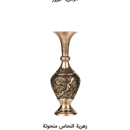
زهریة النحاس منحوتة