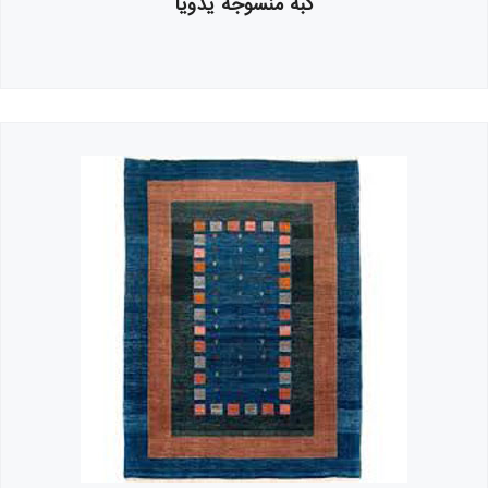
کبه منسوجة يدويا