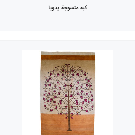
کبه منسوجة يدويا