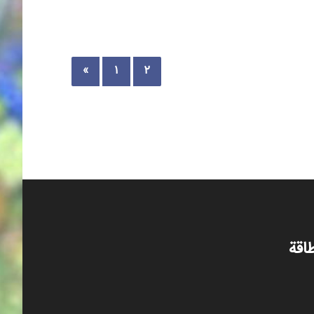
«
۱
۲
اقة